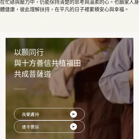
在忙碌與壓力中，仍能保持清楚的思考與溫柔的心。也願家人身
體健康，彼此理解扶持，在平凡的日子裡累積安心與幸福。
以願同行
與十方善信共植福田
共成菩薩道
我要護持
建寺徵信