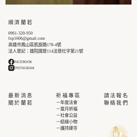
順濟蘭若
0961-320-950
fxp1606@gmail.com
高雄市鳳山區凱旋路178-4號
法人登記：雄院國登114法登社字第21號
FACEBOOK
INSTAGRAM
最新消息
祈福專區
請法報名
關於蘭若
－年度法會
聯絡我們
－當月祈福
－社會公益
－結緣小物
－護持建寺