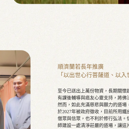
順濟蘭若長年推廣
「以出世心行菩薩道、以入
至今已送出上萬份物資，長期關懷超
有課後輔導與癌友心靈支持，將佛
然而，如此充滿慈悲與願力的道場
於2027年被政府徵收，目前所用
僧眾與信眾，也不利於修行弘法。
師建設一處清淨莊嚴的道場，讓這