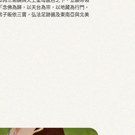
眾再三懇請與天上聖母感召之下，立願帶領
「念佛為歸，以天台為宗，以地藏為行門，
弟子皈依三寶，弘法足跡遍及東南亞與北美