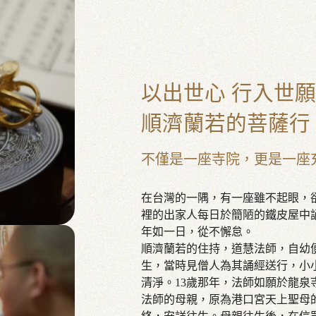
以出世心 行入世願
順濟蘭若的菩薩行
不僅是一座寺院，更是一座
在台灣的一隅，有一座雖不起眼，
裡的出家人每日於簡陋的鐵皮屋中
年如一日，從不懈怠。
順濟蘭若的住持，道慧法師，自幼
生，當時見僧人為其誦經送行，小
清淨。13歲那年，法師如願於龍泉
法師的母親，原為港口宮天上聖母的