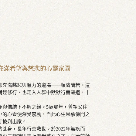
充滿希望與慈悲的心靈家園
卻充滿慈悲與願力的道場——順濟蘭若。這
誦經修行，也走入人群中默默行菩薩道，十
便與佛結下不解之緣。5歲那年，曾祖父往
小的心靈便深受感動，自此心生戀慕佛門之
寺披剃出家。
乩身，長年行善救世。於2022年無疾而