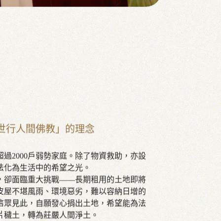
世行人間佛教」的理念
過2000戶弱勢家庭。除了物資救助，亦設
法化為生活中的希望之光。
，卻面臨重大挑戰——長期租用的土地即將
鐵皮屋不堪風雨、環境惡劣，難以容納日增的
信眾見此，自願發心捐出土地，希望能為法
片穢土，轉為莊嚴人間淨土。