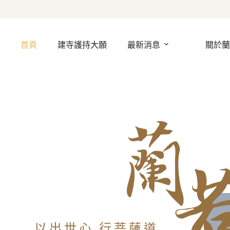
首頁
建寺護持大願
最新消息
關於蘭
以出世心 行菩薩道