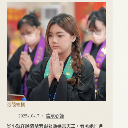
張簡筱桐
2025-10-17
信眾心語
從小就在順濟蘭若跟著媽媽當志工，看著她忙進