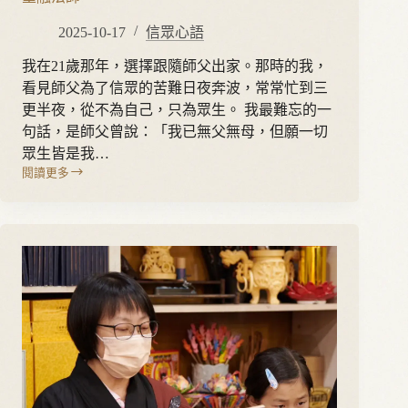
2025-10-17
信眾心語
我在21歲那年，選擇跟隨師父出家。那時的我，
看見師父為了信眾的苦難日夜奔波，常常忙到三
更半夜，從不為自己，只為眾生。 我最難忘的一
句話，是師父曾說：「我已無父無母，但願一切
眾生皆是我…
閱讀更多
聖
融
法
師