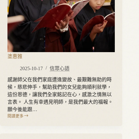
塗惠雅
2025-10-17
信眾心語
感謝師父在我們家庭遭逢變故、最艱難無助的時
候，慈悲伸手，幫助我們的女兒能夠順利就學，
這份恩德，讓我們全家銘記在心，感激之情無以
言表。 人生有幸遇見明師，是我們最大的福報。
願今後能跟…
閱讀更多
塗
惠
雅