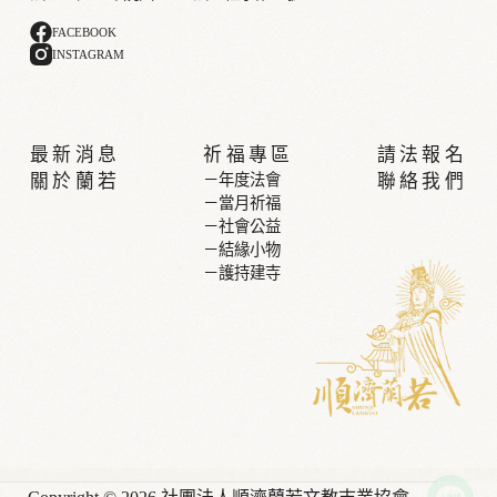
FACEBOOK
INSTAGRAM
最新消息
祈福專區
請法報名
關於蘭若
－年度法會
聯絡我們
－當月祈福
－社會公益
－結緣小物
－護持建寺