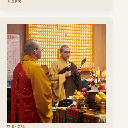
閱讀更多
葉
峰
成
聖融法師