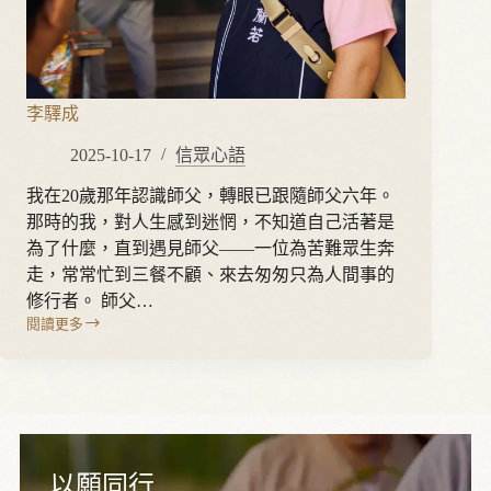
李驛成
2025-10-17
信眾心語
我在20歲那年認識師父，轉眼已跟隨師父六年。
那時的我，對人生感到迷惘，不知道自己活著是
為了什麼，直到遇見師父——一位為苦難眾生奔
走，常常忙到三餐不顧、來去匆匆只為人間事的
修行者。 師父…
閱讀更多
李
驛
成
以願同行