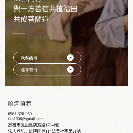
與十方善信共植福田
共成菩薩道
我要護持
建寺徵信
順濟蘭若
0961-320-950
fxp1606@gmail.com
高雄市鳳山區凱旋路178-4號
法人登記：雄院國登114法登社字第21號