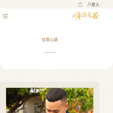
登入
購
物
車
信眾心語